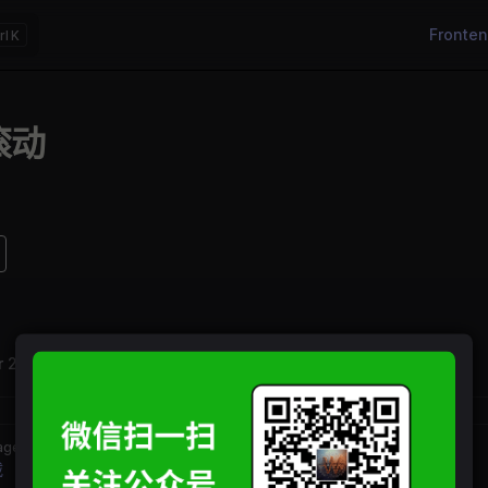
Main Nav
Fronte
K
滚动
r 23, 2026
age
载