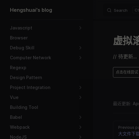
Hengshuai's blog
Search
Skip to content
Sidebar Navigation
Javascript
虚拟
Browser
Debug Skill
// 待更新...
Computer Network
Regexp
点击在线尝试
Design Pattern
Project Integration
Vue
最近更新:
Ap
Building Tool
Babel
Webpack
Previous p
大文件下
NodeJS