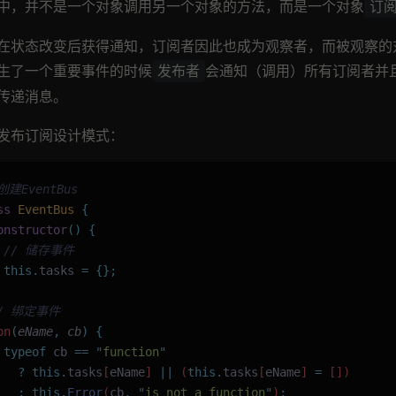
中，并不是一个对象调用另一个对象的方法，而是一个对象
订
在状态改变后获得通知，订阅者因此也成为观察者，而被观察的
生了一个重要事件的时候
会通知（调用）所有订阅者并
发布者
传递消息。
发布订阅设计模式：
创建EventBus
ss
 EventBus
 {
onstructor
()
 {
  // 储存事件
 this.
tasks
 =
 {};
// 绑定事件
on
(
eName
,
 cb
)
 {
 typeof
 cb
 ==
 "
function
"
   ?
 this.
tasks
[
eName
] 
||
 (
this.
tasks
[
eName
] 
=
 [])
   :
 this.
Error
(
cb
,
 "
is not a function
"
)
;