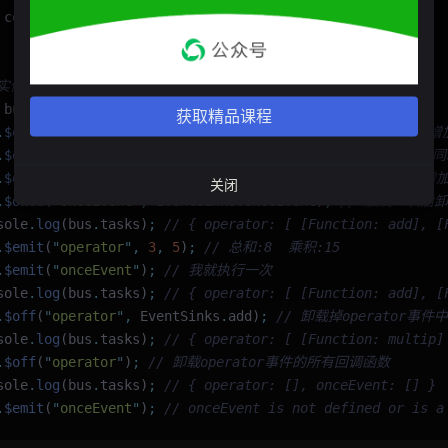
 console
.
log
(
"
我执行一次后就自动卸载
"
)
;
 实例化对象
 bus 
=
 new
 EventBus
()
;
获取精品课程
.
$on
(
"
operator
"
,
 EventSinks
.
add)
;
 // 监听operator事件, 增加
.
$on
(
"
operator
"
,
 EventSinks
.
add)
;
 // 当事件名和回调函数相
.
$on
(
"
operator
"
,
 EventSinks
.
multip)
;
 // 给operator事件增
关闭
.
$once
(
"
onceEvent
"
,
 EventSinks
.
onceEvent)
;
 // 触发一次后
sole
.
log
(bus
.
tasks)
;
 // { operator: [ [Function: add], [
.
$emit
(
"
operator
"
,
 3
,
 5
)
;
 // 总和:8  乘积:15
.
$emit
(
"
onceEvent
"
)
;
 // 我就执行一次
sole
.
log
(bus
.
tasks)
;
 // { operator: [ [Function: add], [
.
$off
(
"
operator
"
,
 EventSinks
.
add)
;
 // 卸载掉operator事件中
sole
.
log
(bus
.
tasks)
;
 // { operator: [ [Function: multip]
.
$off
(
"
operator
"
)
;
 // 卸载operator事件的所有回调函数
sole
.
log
(bus
.
tasks)
;
 // { operator: [], onceEvent: [] }
.
$emit
(
"
onceEvent
"
)
;
 // onceEvent is not defined or is a