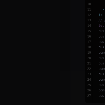
10
   
11
  }
12
};
13
//
14
let
15
bus
16
bus
17
bus
18
bus
19
con
20
bus
21
bus
22
con
23
bus
24
con
25
bus
26
con
27
bus