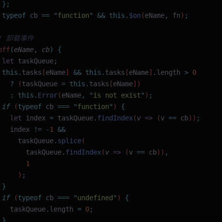
 };
 typeof
 cb
 ==
 "
function
"
 &&
 this.
$on
(
eName
,
 fn
)
;
// 卸载事件
off
(
eName
,
 cb
)
 {
 let
 taskQueue
;
 this.
tasks
[
eName
] 
&&
 this.
tasks
[
eName
]
.
length
 >
 0
   ?
 (
taskQueue
 =
 this.
tasks
[
eName
])
   :
 this.
Error
(
eName
,
 "
is not exist
"
)
;
 if
 (
typeof
 cb
 ===
 "
function
"
) 
{
   let
 index
 =
 taskQueue
.
findIndex
(
v
 =>
 (
v
 ==
 cb
))
;
   index
 !=
 -
1
 &&
     taskQueue
.
splice
(
       taskQueue
.
findIndex
(
v
 =>
 (
v
 ==
 cb
))
,
       1
     )
;
 }
 if
 (
typeof
 cb
 ===
 "
undefined
"
) 
{
   taskQueue
.
length
 =
 0
;
 }