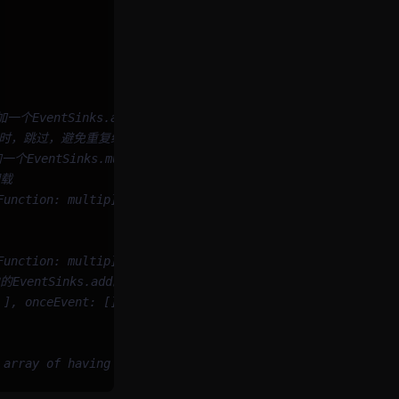
一个EventSinks.add
同时，跳过，避免重复绑定
加一个EventSinks.multip回调函数
卸载
Function: multip] ], onceEvent: [ [Function: fn] ]}
Function: multip] ], onceEvent: [] }
的EventSinks.add函数体
 ], onceEvent: [] }
 array of having empty callback