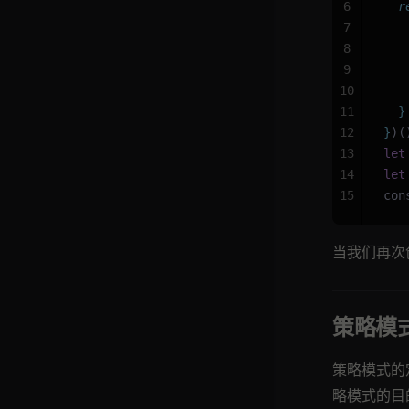
6
  r
7
   
8
   
9
   
10
   
11
  }
12
}
)(
13
let
14
let
15
con
当我们再次
策略模
策略模式的
略模式的目