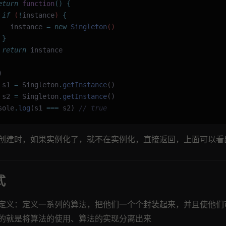
eturn
 function
()
 {
 if
 (
!
instance
) 
{
   instance
 =
 new
 Singleton
()
 }
 return
 instance
)
 s1 
=
 Singleton
.
getInstance
()
 s2 
=
 Singleton
.
getInstance
()
sole
.
log
(s1 
===
 s2) 
// true
创建时，如果实例化了，就不在实例化，直接返回，上面可以看
式
定义：定义一系列的算法，把他们一个个封装起来，并且使他们
的就是将算法的使用、算法的实现分离出来