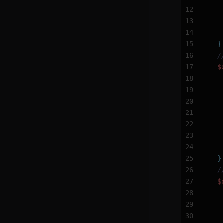
12
   
13
   
14
   
15
  }
16
  
17
  $
18
   
19
   
20
   
21
   
22
   
23
   
24
   
25
  }
26
  
27
  $
28
   
29
   
30
   