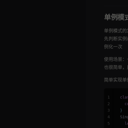
单例模
单例模式的
先判断实例
例化一次
使用场景：
也很简单，
简单实现单
1
cla
2
  c
3
}
4
Sin
5
  l