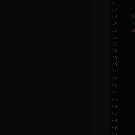
31
   
32
   
33
  }
34
  
35
  $
36
   
37
   
38
   
39
   
40
   
41
   
42
   
43
   
44
   
45
   
46
   
47
   
48
   
49
   
50
   