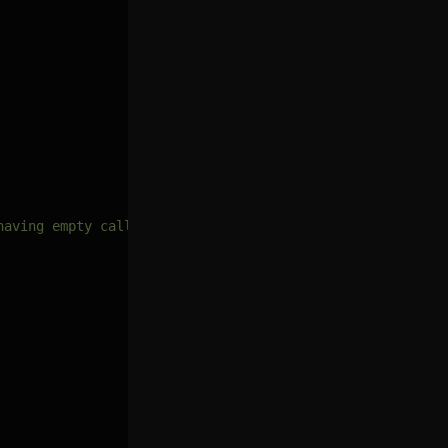
having empty callback
"
)
;