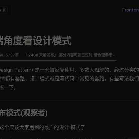
Main Nav
Fronte
K
端角度看设计模式
n 15737字
「
2408
天前发布」,部分内容可能已过时,请合理参考~
Design Pattern) 是一套被反复使用、多数人知晓的、经过分
事情都有套路，设计模式就是写代码中常见的套路，有些写法我
绍一下。
布模式(观察者)
这个应该大家用到的最广的设计 模式了