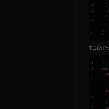
51
  }
52
  
53
  E
54
   
55
  }
56
}
下面我们针
1
//
2
con
3
  a
4
   
5
  }
6
  m
7
   
8
  }
9
  o