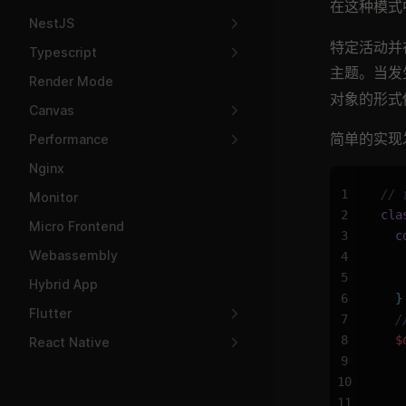
在这种模式
NestJS
特定活动并
Typescript
主题。当发
Render Mode
对象的形式
Canvas
简单的实现
Performance
Nginx
1
// 
Monitor
2
cla
Micro Frontend
3
  c
Webassembly
4
  
5
   
Hybrid App
6
  }
Flutter
7
  
8
  $
React Native
9
   
10
   
11
   