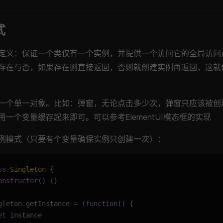
式
定义：保证一个类仅有一个实例，并提供一个访问它的全局访问
存在与否，如果存在则直接返回，否则就创建实例再返回，这就
一个单一对象。比如：弹窗，无论点击多少次，弹窗只应该被创
用一个变量缓存起来即可。可以参考ElementUI模态框的实现
例模式（只要有个变量确保实例只创建一次）：
ss
 Singleton
 {
onstructor
()
 {}
gleton
.
getInstance 
=
 (
function
()
 {
et
 instance