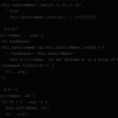
 this.
tasks
[
eName
]
.
some
(
fn
 =>
 fn
 ==
 cb
) 
   ?
 true
   :
 this.
tasks
[
eName
]
.
push
(
cb
)
;
 // 避免重复绑定
// 触发事件
emit
(
eName
,
 ...
arg
)
 {
 let
 taskQueue
;
 this.
tasks
[
eName
] 
&&
 this.
tasks
[
eName
]
.
length
 >
 0
   ?
 (
taskQueue
 =
 this.
tasks
[
eName
])
   :
 this.
Error
(
eName
,
 "
is not defined or is a array of 
 taskQueue
.
forEach
(
fn
 =>
 {
   fn
(
...
arg
)
;
 }
)
;
// 触发一次
once
(
eName
,
 cb
)
 {
 let
 fn
 =
 (...
arg
)
 =>
 {
   this.
$off
(
eName
,
 fn
)
;
   cb
(
...
arg
)
;