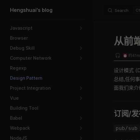
Hengshuai's blog
Search
Skip to content
Sidebar Navigation
Javascript
从前
Browser
Debug Skill
🎧
⏰ 约41mi
Computer Network
Regexp
设计模式 (
Design Pattern
总结,任何
面我们来介
Project Integration
Vue
Building Tool
订阅/发
Babel
Webpack
pub/sub
NodeJS