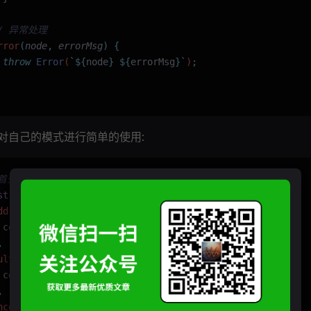
// 异常处理
rror
(
node
,
 errorMsg
)
 {
 throw
 Error
(
`${
node
}
 ${
errorMsg
}`
)
;
对自己的模式进行简单的使用:
 首先定义一个事件池
st
 EventSinks 
=
 {
dd
(
x
,
 y
)
 {
 console
.
log
(
"
总和: 
"
 +
 x
 +
 y
)
;
,
ultip
(
x
,
 y
)
 {
 console
.
log
(
"
乘积: 
"
 +
 x
 *
 y
)
;
,
nceEvent
()
 {