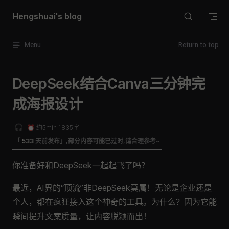
Skip to content
Hengshuai's blog
Menu
Return to top
DeepSeek结合Canva三分钟完
成海报设计
🎧
⏰ 约5min 1835字
「
533
天前发布」,部分内容可能已过时,请合理参考~
你准备好和DeepSeek一起起飞了吗？
最近，AI界的“顶流”非DeepSeek莫属！无论是企业还是
个人，都在疯狂接入这个神奇的工具。为什么？因为它能
瞬间提升文案质量，让内容脱颖而出！