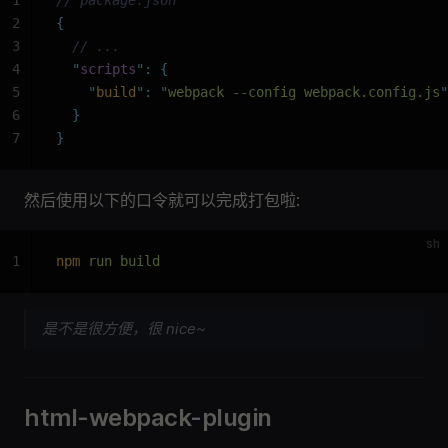
2
{
3
  // ...
4
  "
scripts
"
:
 {
5
    "
build
"
:
 "
webpack --config webpack.config.js
"
6
  }
7
}
然后使用以下的口令就可以完成打包啦:
sh
1
npm
 run build
是不是很方便，很 nice~
html-webpack-plugin