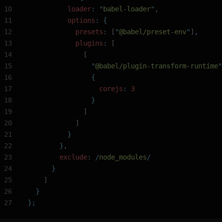
10
          loader
:
 "
babel-loader
"
,
11
          options
:
 {
12
            presets
:
 [
"
@babel/preset-env
"
]
,
13
            plugins
:
 [
14
              [
15
                "
@babel/plugin-transform-runtime
"
16
                {
17
                  corejs
:
 3
18
                }
19
              ]
20
            ]
21
          }
22
        },
23
        exclude
:
 /
node_modules
/
24
      }
25
    ]
26
  }
27
};