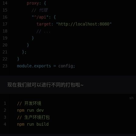
14
    proxy
:
 {
15
      // 代理
16
      "
^/api
"
:
 {
17
        target
:
 "
http://localhost:8080
"
18
        // ...
19
      }
20
    }
21
  };
22
}
23
module.exports
 =
 config
;
现在我们就可以进行不同的打包啦~
sh
1
//
 开发环境
2
npm
 run dev
3
//
 生产环境打包
4
npm
 run build