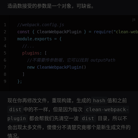
造函数接受的参数是一个对象，可缺省。
js
1
//webpack.config.js
2
const
 {
 CleanWebpackPlugin 
}
 =
 require
(
"
clean-web
3
module.exports
 =
 {
4
  //...
5
  plugins
:
 [
6
    //不需要传参数喔，它可以找到 outputPath
7
    new
 CleanWebpackPlugin
()
8
  ]
9
};
现在你再修改文件，重现构建，生成的
值和之前
hash
中的不一样，但是因为每次
dist
clean-webpack-
都会帮我们先清空一波
目录，所以不
plugin
dist
会出现太多文件，傻傻分不清楚究竟哪个是新生成文件的
情况。