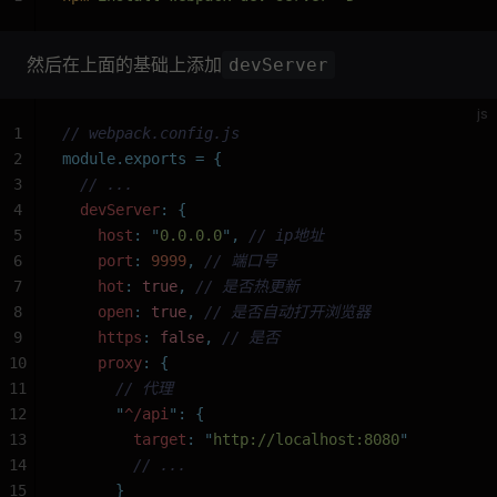
然后在上面的基础上添加
devServer
js
1
// webpack.config.js
2
module.exports
 =
 {
3
  // ...
4
  devServer
:
 {
5
    host
:
 "
0.0.0.0
"
,
 // ip地址
6
    port
:
 9999
,
 // 端口号
7
    hot
:
 true
,
 // 是否热更新
8
    open
:
 true
,
 // 是否自动打开浏览器
9
    https
:
 false
,
 // 是否
10
    proxy
:
 {
11
      // 代理
12
      "
^/api
"
:
 {
13
        target
:
 "
http://localhost:8080
"
14
        // ...
15
      }