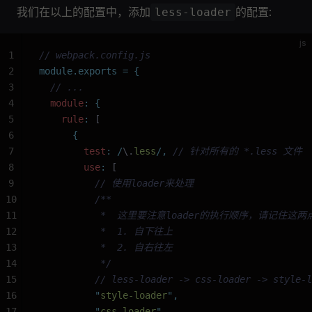
我们在以上的配置中，添加
的配置:
less-loader
js
1
// webpack.config.js
2
module.exports
 =
 {
3
  // ...
4
  module
:
 {
5
    rule
:
 [
6
      {
7
        test
:
 /
\.
less
/
,
 // 针对所有的 *.less 文件
8
        use
:
 [
9
          // 使用loader来处理
10
          /**
11
           *  这里要注意loader的执行顺序，请记住这两
12
           *  1. 自下往上
13
           *  2. 自右往左
14
           */
15
          // less-loader -> css-loader -> style-l
16
          "
style-loader
"
,
17
          "
css-loader
"
,