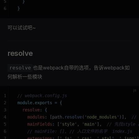
5
  }
6
}
可以试试吧~
resolve
也是webpack自带的选项，告诉webpack如
resolve
何解析一些模块
js
1
// webpack.config.js
2
module.exports
 =
 {
3
  resolve
:
 {
4
    modules
:
 [path
.
resolve
(
'
node_modules
'
)]
,
  //
5
    mainFields
:
 [
'
style
'
,
 '
main
'
]
,
  // 先找style
6
    // mainFile: [], // 入口文件的名字  index.js
7
    extensions
:
 [
'
.js
'
,
 '
.css
'
,
 '
.styl
'
,
 '
.json
'
]