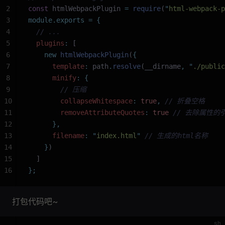
2
const
 htmlWebpackPlugin 
=
 require
(
"
html-webpack-p
3
module.exports
 =
 {
4
  // ...
5
  plugins
:
 [
6
    new
 htmlWebpackPlugin
(
{
7
      template
:
 path
.
resolve
(__dirname
,
 "
./public
8
      minify
:
 {
9
        // 压缩
10
        collapseWhitespace
:
 true
,
 // 折叠空格
11
        removeAttributeQuotes
:
 true
 // 去除属性的
12
      },
13
      filename
:
 "
index.html
"
 // 生成的html名称
14
    }
)
15
  ]
16
};
打包代码吧~
sh