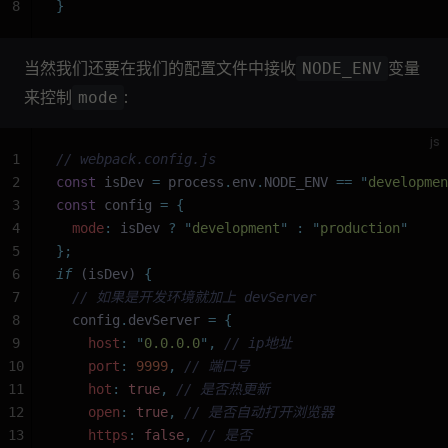
8
}
当然我们还要在我们的配置文件中接收
变量
NODE_ENV
来控制
:
mode
js
1
// webpack.config.js
2
const
 isDev 
=
 process
.
env
.
NODE_ENV 
==
 "
developmen
3
const
 config 
=
 {
4
  mode
:
 isDev 
?
 "
development
"
 :
 "
production
"
5
};
6
if
 (isDev) 
{
7
  // 如果是开发环境就加上 devServer
8
  config
.
devServer
 =
 {
9
    host
:
 "
0.0.0.0
"
,
 // ip地址
10
    port
:
 9999
,
 // 端口号
11
    hot
:
 true
,
 // 是否热更新
12
    open
:
 true
,
 // 是否自动打开浏览器
13
    https
:
 false
,
 // 是否