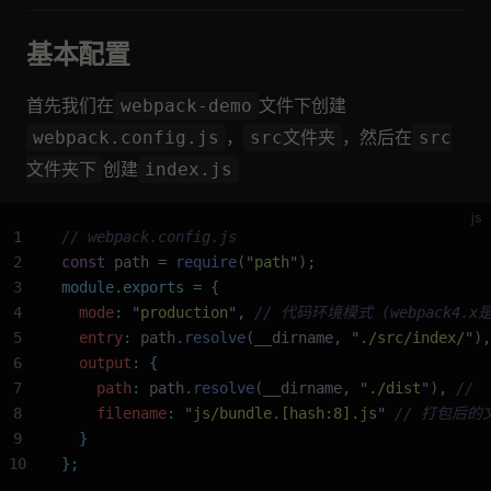
基本配置
首先我们在
文件下创建
webpack-demo
，
，然后在
webpack.config.js
src文件夹
src
创建
文件夹下
index.js
js
1
// webpack.config.js
2
const
 path 
=
 require
(
"
path
"
)
;
3
module.exports
 =
 {
4
  mode
:
 "
production
"
,
 // 代码环境模式 (webpack4.
5
  entry
:
 path
.
resolve
(__dirname
,
 "
./src/index/
"
)
,
6
  output
:
 {
7
    path
:
 path
.
resolve
(__dirname
,
 "
./dist
"
)
,
 //
8
    filename
:
 "
js/bundle.[hash:8].js
"
 // 打包后的
9
  }
10
};