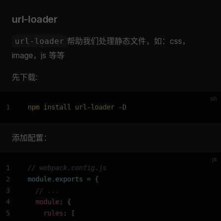
url-loader
帮助我们处理静态文件，如：css，
url-loader
image，js 等等
先下载:
sh
1
npm
 install url-loader -D
添加配置：
js
1
// webpack.config.js
2
module.exports
 =
 {
3
  // ...
4
  module
:
 {
5
    rules
:
 [