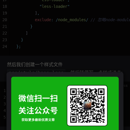
18
          "
less-loader
"
19
        ]
,
20
        exclude
:
 /
node_modules
/
 // 忽略node-m
21
      }
22
    ]
23
  }
24
};
然后我们创建一个样式文件
，然后随便写一点样式进去:
src/style/base.less
less
1
body
 {
2
  font-size
:
 12px
;
3
  padding
:
 0
;
4
  background-color
:
 teal
;
5
}