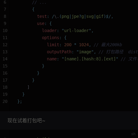
6
      // ...
7
      {
8
        test
:
 /
\.
(
png
|
jpe
?
g
|
svg
|
gif
)
$
/
,
9
        use
:
 {
10
          loader
:
 "
url-loader
"
,
11
          options
:
 {
12
            limit
:
 200
 *
 1024
,
 // 最大200kb
13
            outputPath
:
 "
image
"
,
 // 打包路径  dist
14
            name
:
 "
[name].[hash:8].[ext]
"
 // 文件
15
          }
16
        }
17
      }
18
    ]
19
  }
20
};
现在试着打包吧~
sh