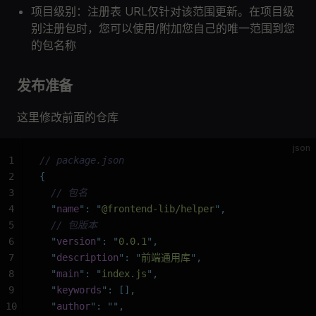
项目级别：注册表 URL仅针对该范围更新。在项目级
别注册包时，您可以使用/附加您自己的唯一范围到您
的包名称
发布准备
这里修改前面的仓库
json
1
// package.json
2
{
3
  // 包名
4
  "
name
"
:
 "
@frontend-lib/helper
"
,
5
  // 包版本
6
  "
version
"
:
 "
0.0.1
"
,
7
  "
description
"
:
 "
前端通用库
"
,
8
  "
main
"
:
 "
index.js
"
,
9
  "
keywords
"
:
 [],
10
  "
author
"
:
 ""
,