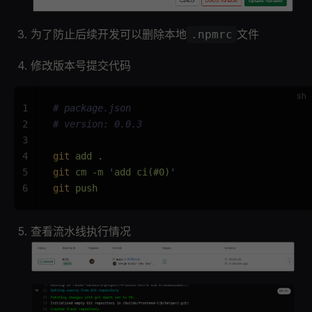
为了防止后续开发可以删除本地
文件
.npmrc
修改版本号提交代码
sh
1
# package.json
2
# version: 0.0.3
3
4
git
 add .
5
git
 cm -m 
'
add ci(#0)
'
6
git
 push
查看流水线执行情况