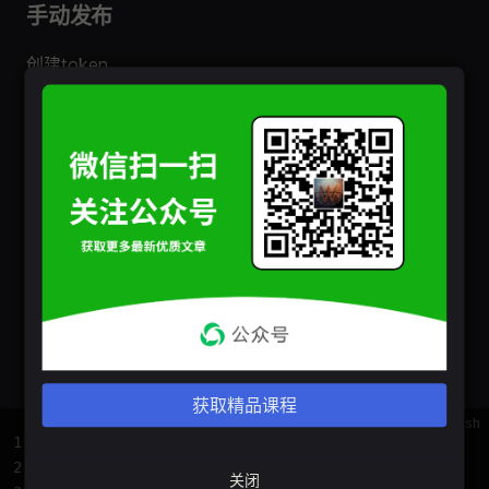
手动发布
创建token
拿到token后将其写入
文件中
.npmrc
获取精品课程
sh
1
# 如果没有将token写入npmrc，可以用命令行传入
2
NPM_TOKEN
=
HUzUdsos4WfnsgfUBi6j npm publish
关闭