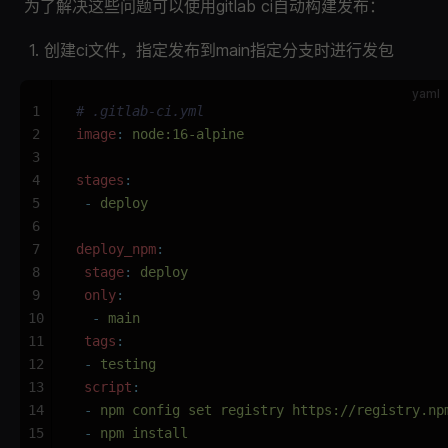
为了解决这些问题可以使用gitlab ci自动构建发布：
创建ci文件，指定发布到main指定分支时进行发包
yaml
1
# .gitlab-ci.yml
2
image
:
 node:16-alpine
3
4
stages
:
5
 -
 deploy
6
7
deploy_npm
:
8
 stage
:
 deploy
9
 only
:
10
  -
 main
11
 tags
:
12
 -
 testing
13
 script
:
14
 -
 npm config set registry https://registry.np
15
 -
 npm install