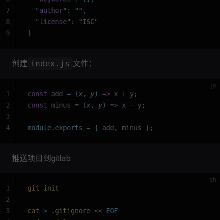
7
  "
author
"
:
 ""
,
8
  "
license
"
:
 "
ISC
"
9
}
创建
文件：
index.js
js
1
const
 add 
=
 (
x
,
 y
)
 =>
 x 
+
 y
;
2
const
 minus 
=
 (
x
,
 y
)
 =>
 x 
-
 y
;
3
4
module.exports
 =
 {
 add
,
 minus 
};
推送项目到gitlab
sh
1
git
 init
2
3
cat
 >
 .gitignore 
<<
 EOF